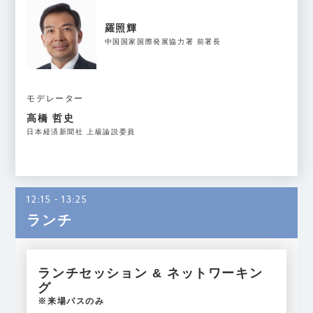
羅照輝
中国国家国際発展協力署 前署長
モデレーター
高橋 哲史
日本経済新聞社 上級論説委員
12:15 - 13:25
ランチ
ランチセッション & ネットワーキン
グ
※来場パスのみ