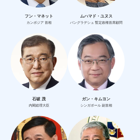
フン・マネット
ムハマド・ユヌス
カンボジア 首相
バングラデシュ 暫定政権首席顧問
石破 茂
ガン・キムヨン
内閣総理大臣
シンガポール 副首相