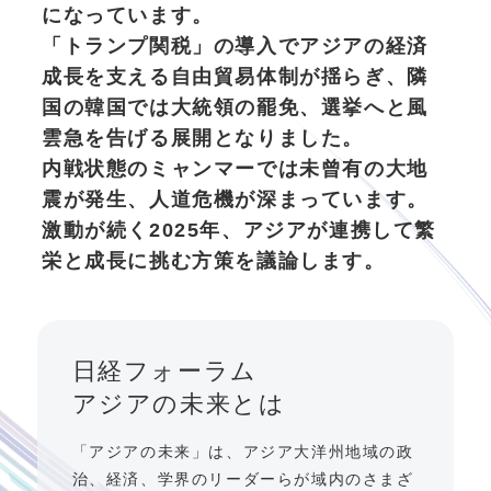
になっています。
「トランプ関税」の導入でアジアの経済
成長を支える自由貿易体制が揺らぎ、隣
国の韓国では大統領の罷免、選挙へと風
雲急を告げる展開となりました。
内戦状態のミャンマーでは未曾有の大地
震が発生、人道危機が深まっています。
激動が続く2025年、アジアが連携して繁
栄と成長に挑む方策を議論します。
日経フォーラム
アジアの未来とは
「アジアの未来」は、アジア大洋州地域の政
治、経済、学界のリーダーらが域内のさまざ