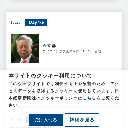
Day 1-5
13:25
金立群
アジアインフラ投資銀行（AIIB） 総裁
モデレーター
本サイトのクッキー利用について
桃井 裕理
このウェブサイトでは利便性向上や改善のため、アク
日本経済新聞社 政策報道ユニット長
セスデータを取得するクッキーを使用しています。日
本経済新聞社のクッキーポリシーは
こちら
をご覧くだ
さい。
Day 1-6
14:05
詳細を見る
Asia Undercurrent
特別編