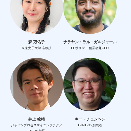
森 万佑子
ナラヤン・ラル・ガルジャール
東京女子大学 准教授
EFポリマー 創業者兼CEO
井上 峻輔
キー・チェンヘン
ジャパンプロセスマイニングテクノ
HelloHolo 創業者
ロジー 社長