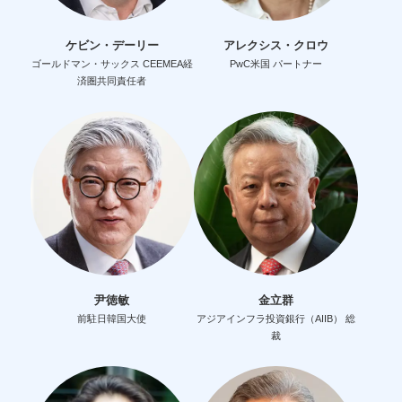
ケビン・デーリー
アレクシス・クロウ
ゴールドマン・サックス CEEMEA経
PwC米国 パートナー
済圏共同責任者
尹徳敏
金立群
前駐日韓国大使
アジアインフラ投資銀行（AIIB） 総
裁