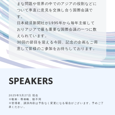
まな問題や世界の中でのアジアの役割などに
ついて率直に意見を交換し合う国際会議で
す。
日本経済新聞社が1995年から毎年主催して
おりアジアで最も重要な国際会議の一つに数
えられています。
30回の節目を迎える今回、記念の企画もご用
意して皆様のご参加をお待ちしております。
SPEAKERS
2025年5月27日 現在
※敬称・尊称略、順不同
※登壇者、講演内容は予告なく変更になる場合がございます。予めご了
承ください。